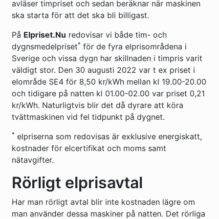
avläser timpriset och sedan beräknar när maskinen
ska starta för att det ska bli billigast.
På
Elpriset.Nu
redovisar vi både tim- och
*
dygnsmedelpriset
för de fyra elprisområdena i
Sverige och vissa dygn har skillnaden i timpris varit
väldigt stor. Den 30 augusti 2022 var t ex priset i
elområde SE4 för 8,50 kr/kWh mellan kl 19.00-20.00
och tidigare på natten kl 01.00-02.00 var priset 0,21
kr/kWh. Naturligtvis blir det då dyrare att köra
tvättmaskinen vid fel tidpunkt på dygnet.
*
elpriserna som redovisas är exklusive energiskatt,
kostnader för elcertifikat och moms samt
nätavgifter.
Rörligt elprisavtal
Har man rörligt avtal blir inte kostnaden lägre om
man använder dessa maskiner på natten. Det rörliga