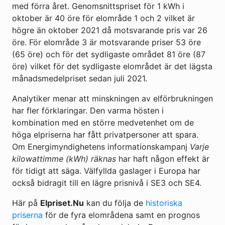
med förra året. Genomsnittspriset för 1 kWh i
oktober är 40 öre för elområde 1 och 2 vilket är
högre än oktober 2021 då motsvarande pris var 26
öre. För elområde 3 är motsvarande priser 53 öre
(65 öre) och för det sydligaste området 81 öre (87
öre) vilket för det sydligaste elområdet är det lägsta
månadsmedelpriset sedan juli 2021.
Analytiker menar att minskningen av elförbrukningen
har fler förklaringar. Den varma hösten i
kombination med en större medvetenhet om de
höga elpriserna har fått privatpersoner att spara.
Om Energimyndighetens informationskampanj
Varje
kilowattimme (kWh) räknas
har haft någon effekt är
för tidigt att säga. Välfyllda gaslager i Europa har
också bidragit till en lägre prisnivå i SE3 och SE4.
Här på
Elpriset.Nu
kan du följa de
historiska
priserna
för de fyra elområdena samt en prognos