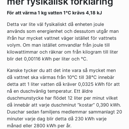
mer fysikalisk förklaring
För att värma 1 kg vatten 1℃ krävs 4,18 kJ
Detta var lite väl fysikaliskt då enheten joule
används som energienhet och dessutom utgår man
ifrån hur mycket vattnet väger istället för vattnets
volym. Om man istället omvandlar från joule till
kilowattimmar och räknar om från kilogram till liter
blir det 0,00116 kWh per liter och ℃.
Kanske tycker du att det inte vara så mycket men
då vattnet ska värmas från 10℃ till 38℃ innebär
detta att 1 liter vatten då kräver 0,0325 kWh för att
nå en duschvänlig temperatur. Ett äldre
duschmunstycke har flödet 12 liter per minut vilket
då innebär att varje duschminut “kostar” 0,390 kWh.
Duschar sedan familjens medlemmar sammanlagt 20
minuter varje dag blir detta då 230 kWh varje
månad eller 2800 kWh per år.