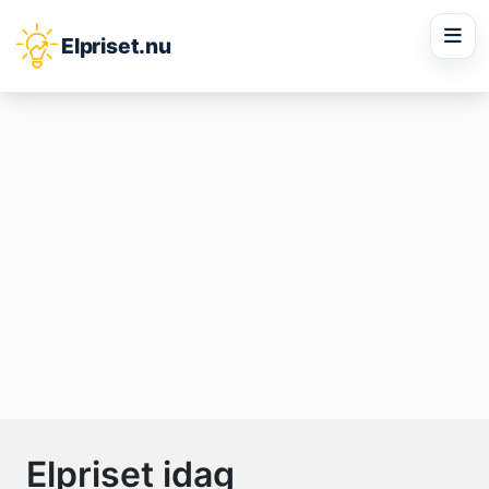
Elpriset.nu
För att återställa ditt lösenord, ange din e-
postadress eller användarnamn nedan.
Elpriset idag