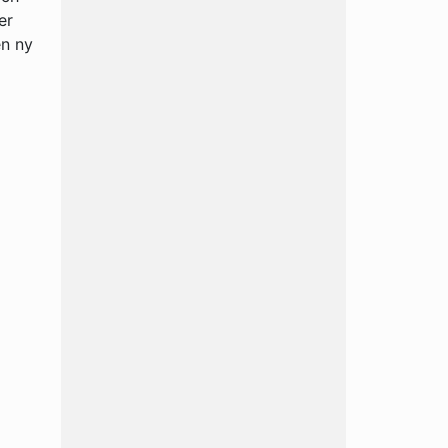
er
en ny