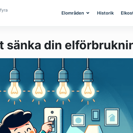
fyra
Elområden
Historik
Elkos
tt sänka din elförbrukni