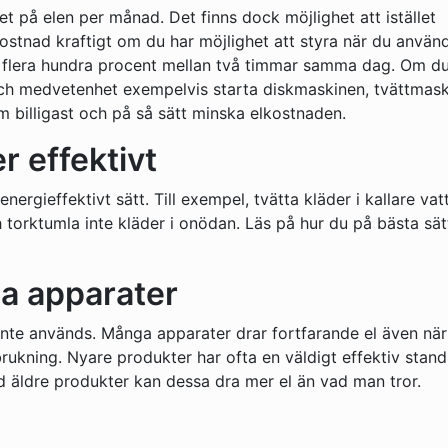
et på elen per månad. Det finns dock möjlighet att istället
kostnad kraftigt om du har möjlighet att styra när du använ
sig flera hundra procent mellan två timmar samma dag. Om d
och medvetenhet exempelvis starta diskmaskinen, tvättmas
om billigast och på så sätt minska elkostnaden.
 effektivt
ergieffektivt sätt. Till exempel, tvätta kläder i kallare vat
torktumla inte kläder i onödan. Läs på hur du på bästa sät
a apparater
inte används. Många apparater drar fortfarande el även när
rukning. Nyare produkter har ofta en väldigt effektiv stan
 äldre produkter kan dessa dra mer el än vad man tror.