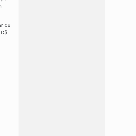
n
or du
? Då