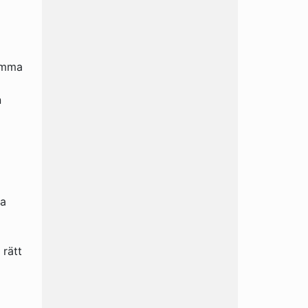
g
hemma
n
la
 rätt