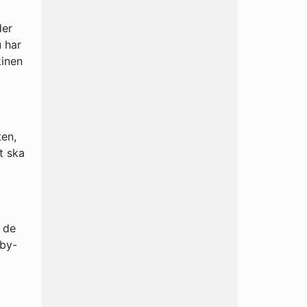
der
u har
kinen
ten,
t ska
 de
dby-