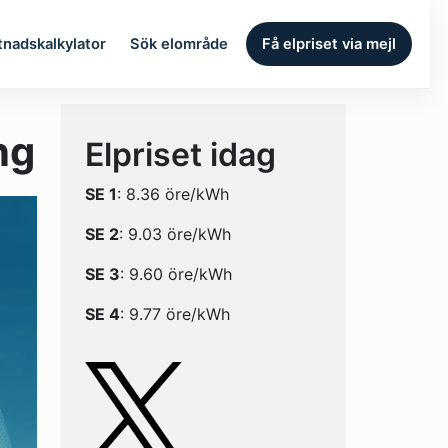
tnadskalkylator
Sök elområde
Få elpriset via mejl
ng
Elpriset idag
SE 1
: 8.36 öre/kWh
SE 2
: 9.03 öre/kWh
SE 3
: 9.60 öre/kWh
SE 4
: 9.77 öre/kWh