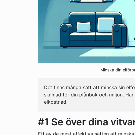
Minska din elför
Det finns många sätt att minska sin e
skillnad för din plånbok och miljön. Här
elkostnad.
#1 Se över dina vitva
Ett av de mest effektiva sätten att minska