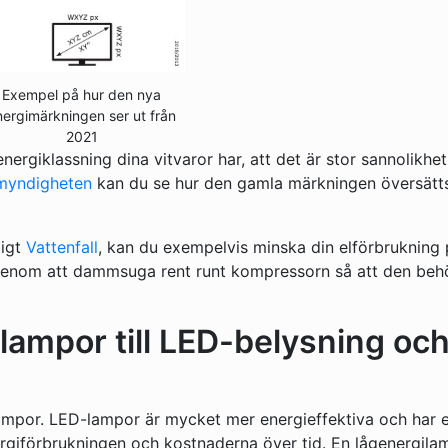
Exempel på hur den nya
nergimärkningen ser ut från
2021
nergiklassning dina vitvaror har, att det är stor sannolikhet
myndigheten
kan du se hur den gamla märkningen översätts 
ligt
Vattenfall
, kan du exempelvis minska din elförbrukning
l genom att dammsuga rent runt kompressorn så att den beh
 lampor till LED-belysning oc
lampor. LED-lampor är mycket mer energieffektiva och har 
nergiförbrukningen och kostnaderna över tid. En lågenergila