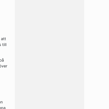
 att
till
 på
över
h
en
mpa