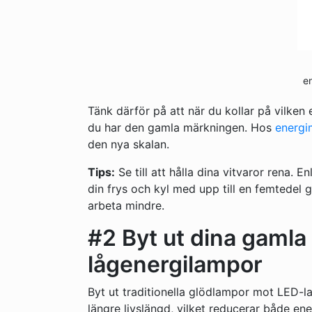
e
Tänk därför på att när du kollar på vilken e
du har den gamla märkningen. Hos
energi
den nya skalan.
Tips:
Se till att hålla dina vitvaror rena. En
din frys och kyl med upp till en femtede
arbeta mindre.
#2 Byt ut dina gamla
lågenergilampor
Byt ut traditionella glödlampor mot LED-
längre livslängd, vilket reducerar både e