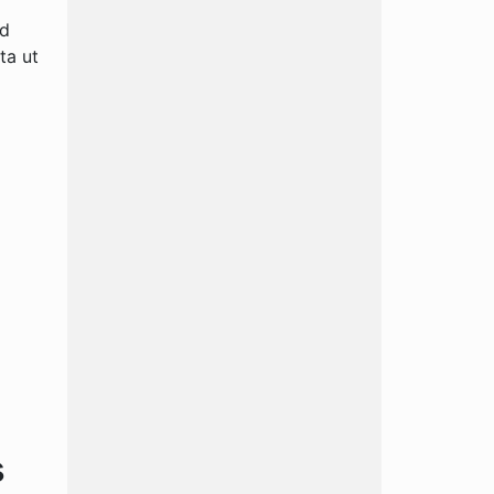
ed
ta ut
s